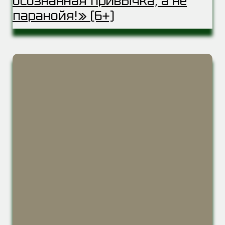
осознанная привычка, а не
паранойя!» (6+)