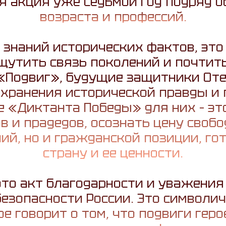
я акция уже седьмой год подряд о
возраста и профессий.
а знаний исторических фактов, это
утить связь поколений и почтить
«Подвиг», будущие защитники Оте
хранения исторической правды и
е «Диктанта Победы» для них – эт
в и прадедов, осознать цену свобо
ний, но и гражданской позиции, г
страну и ее ценности.
то акт благодарности и уважения 
безопасности России. Это символи
ое говорит о том, что подвиги геро