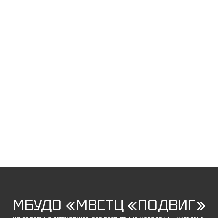
МБУДО «МВСТЦ «ПОДВИГ»