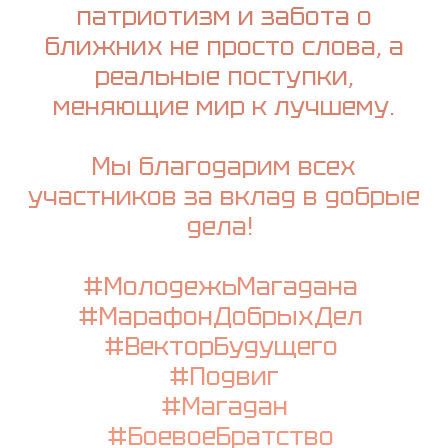
патриотизм и забота о
ближних не просто слова, а
реальные поступки,
меняющие мир к лучшему.
Мы благодарим всех
участников за вклад в добрые
дела!
#МолодежьМагадана
#МарафонДобрыхДел
#ВекторБудущего
#Подвиг
#Магадан
#БоевоеБратство