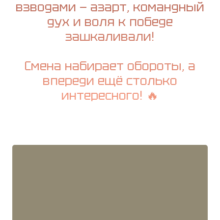
взводами — азарт, командный
дух и воля к победе
зашкаливали!
Смена набирает обороты, а
впереди ещё столько
интересного! 🔥