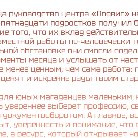
ца руководство центра «Подвиг» н
 пятнадцати подростков получил б
е того, что их вклад действитель
местной работы по‑человечески т
ьной обстановке они смогли поде
оменты месяца и услышать от наст
е менее ценным, чем сама работа: 
 ценят и искренне рады твоим ста
 для юных магаданцев маленьким, 
рь увереннее выберет профессию, с
 документооборотом. А главное, вс
ыт, уверенность и понимание, что 
е, а ресурс, который открывает н