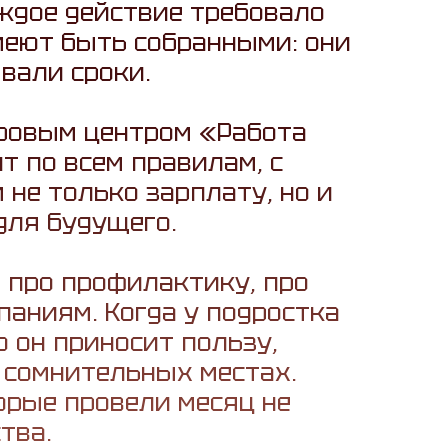
аждое действие требовало
умеют быть собранными: они
ывали сроки.
дровым центром «Работа
т по всем правилам, с
не только зарплату, но и
для будущего.
о про профилактику, про
аниям. Когда у подростка
о он приносит пользу,
 сомнительных местах.
орые провели месяц не
тва.