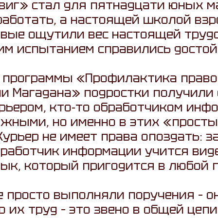
виг» стал для пятнадцати юных м
аботать, а настоящей школой взро
вые ощутили вес настоящей трудо
им испытанием справились достой
 программы «Профилактика право
ии Магадана» подростки получили
урьером, кто‑то обработчиком инфо
ожными, но именно в этих «просты
урьер не имеет права опоздать: 
бработчик информации учится вид
вык, который пригодится в любой 
не просто выполняли поручения – о
о их труд – это звено в общей цепи