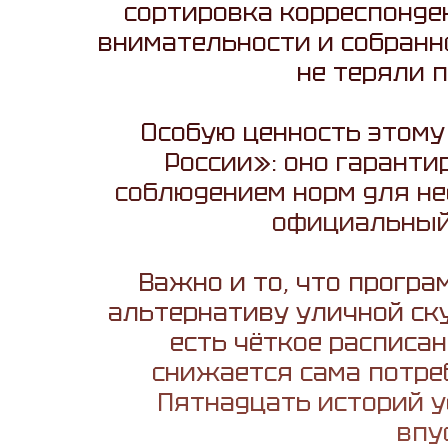
сортировка корреспонден
внимательности и собранно
не теряли п
Особую ценность этому
России»: оно гаранти
соблюдением норм для не
официальный 
Важно и то, что програ
альтернативу уличной ск
есть чёткое расписан
снижается сама потре
Пятнадцать историй у
впу