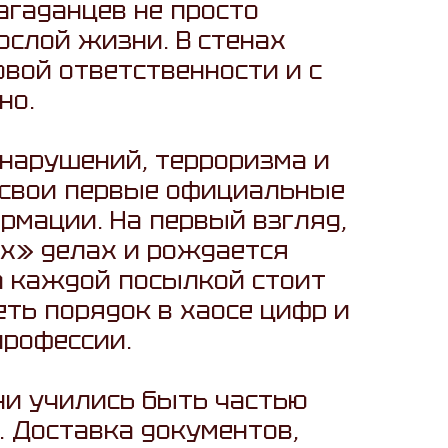
агаданцев не просто
слой жизни. В стенах
вой ответственности и с
но.
нарушений, терроризма и
 свои первые официальные
рмации. На первый взгляд,
х» делах и рождается
за каждой посылкой стоит
еть порядок в хаосе цифр и
профессии.
ни учились быть частью
. Доставка документов,