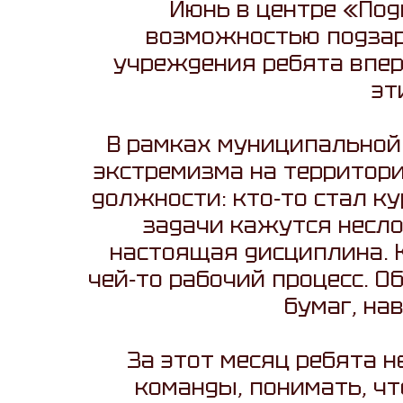
Июнь в центре «Под
возможностью подзар
учреждения ребята впер
эт
В рамках муниципальной
экстремизма на территор
должности: кто‑то стал к
задачи кажутся несл
настоящая дисциплина. К
чей‑то рабочий процесс. О
бумаг, на
За этот месяц ребята 
команды, понимать, чт