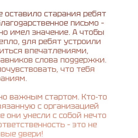
е оставило старания ребят
лагодарственное письмо –
но имел значение. А чтобы
епло, для ребят устроили
литься впечатлениями,
авников слова поддержки.
почувствовать, что тебя
раниям.
но важным стартом. Кто‑то
вязанную с организацией
е они унесли с собой нечто
ответственность – это не
овые двери!