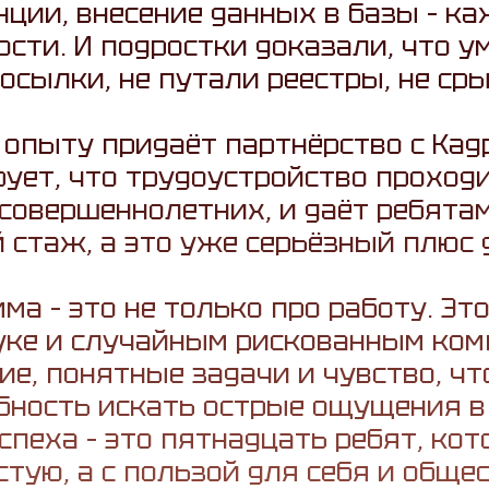
ции, внесение данных в базы – к
сти. И подростки доказали, что 
осылки, не путали реестры, не ср
 опыту придаёт партнёрство с Ка
рует, что трудоустройство проходи
совершеннолетних, и даёт ребятам 
стаж, а это уже серьёзный плюс 
мма – это не только про работу. Эт
уке и случайным рискованным комп
ие, понятные задачи и чувство, чт
бность искать острые ощущения в
спеха – это пятнадцать ребят, кот
стую, а с пользой для себя и общес