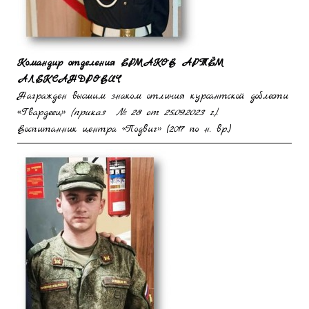
Командир отделения
ЕРМАКОВ
АРТЁМ
АЛЕКСАНДРОВИЧ
Награжден высшим знаком отличия курсантской доблести
«Гвардеец»
(приказ № 28 от 25.09.2023 г.).
Воспитанник центра «Подвиг» (2017 по н. вр.)