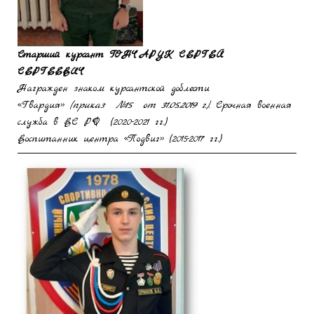
Старший курсант
ГОНЧАРУК СЕРГЕЙ
СЕРГЕЕВИЧ
Награжден знаком курсантской доблести
«Гвардия»
(приказ №15 от 31.05.2019 г.)
. Срочная военная
служба в ВС РФ (2020-2021 гг.)
Воспитанник центра «Подвиг» (2015-2017 гг.)