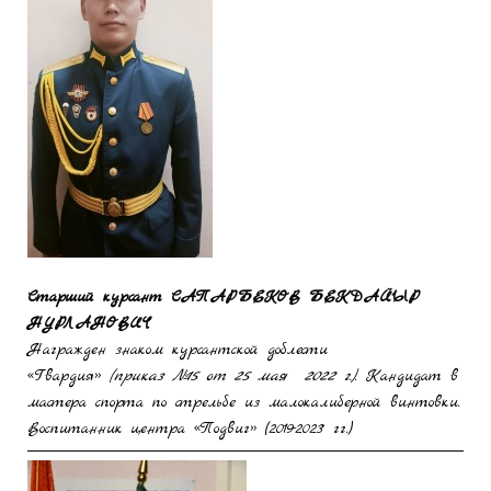
Старший курсант
САПАРБЕКОВ БЕКДАЙЫР
НУРЛАНОВИЧ
Награжден знаком курсантской доблести
«Гвардия»
(приказ №15 от 25 мая 2022 г.)
. Кандидат в
мастера спорта по стрельбе из малокалиберной винтовки.
Воспитанник центра «Подвиг» (2019-2023 гг.)