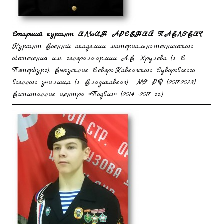
Старший курсант
ИЛЬИН
АРСЕНИЙ ПАВЛОВИЧ
Курсант Военной академии материально-технического
обеспечения им. генерала-армии А.В. Хрулева (г. С-
Петербург). Выпускник Северо-Кавказского Суворовского
военного училища (г. Владикавказ) МО РФ (2017-2023).
Воспитанник центра «Подвиг» (2014 -2017 гг.)