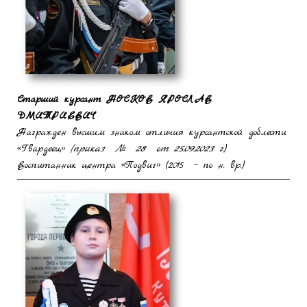
Старший курсант
НОСКОВ ЯРОСЛАВ
ДМИТРИЕВИЧ
Награжден высшим знаком отличия курсантской доблести
«Гвардеец»
(приказ № 28 от 25.09.2023 г.
)
Воспитанник центра «Подвиг» (2015 – по н. вр.)