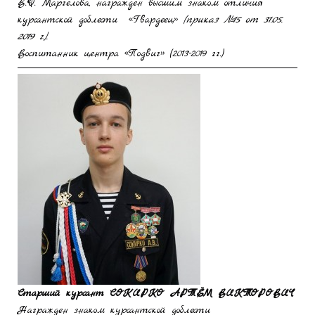
В.Ф. Маргелова, награжден высшим знаком отличия
курсантской доблести «Гвардеец»
(приказ №15 от 31.05.
2019 г.).
Воспитанник центра «Подвиг» (2013-2019 гг.)
Старший курсант
СОКИРКО АРТЁМ ВИКТОРОВИЧ
Награжден знаком курсантской доблести