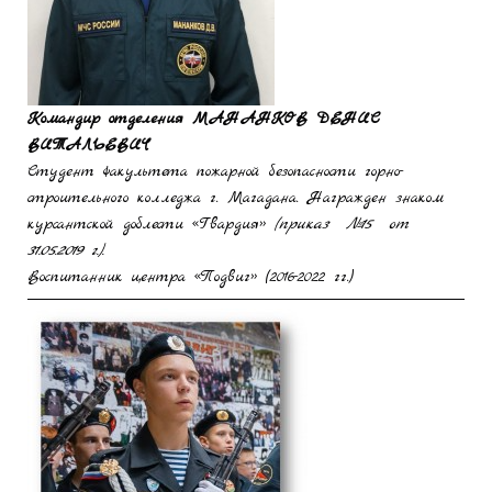
Командир отделения
МАНАНКОВ ДЕНИС
ВИТАЛЬЕВИЧ
Студент факультета пожарной безопасности горно-
строительного колледжа г. Магадана. Награжден знаком
курсантской доблести «Гвардия»
(приказ №15 от
31.05.2019 г.).
Воспитанник центра «Подвиг» (2016-2022 гг.)