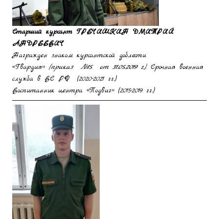
Старший курсант
ГРЕЧИШКИН ДМИТРИЙ
АНДРЕЕВИЧ
Награжден знаком курсантской доблести
«Гвардия»
(приказ №15 от 31.05.2019 г.).
Срочная военная
служба в ВС РФ (2020-2021 гг.)
Воспитанник центра «Подвиг» (2015-2019 гг.)