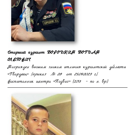
Старший курсант
БОРОДКИН
БОГДАН
ОЛЕГОВИЧ
Награжден высшим знаком отличия курсантской доблести
«Гвардеец»
(приказ № 28 от 25.09.2023 г.).
Воспитанник центра «Подвиг» (2018 – по н. вр.)