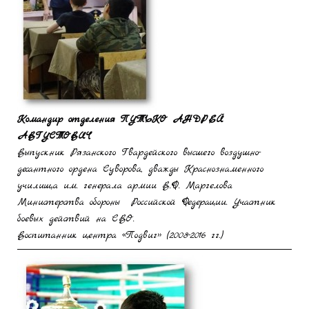
Командир отделения
ПУТЬКО АНДРЕЙ
АВГУСТОВИЧ
Выпускник Рязанского Гвардейского высшего воздушно-
десантного ордена Суворова, дважды Краснознаменного
училища им. генерала армии В.Ф. Маргелова
Министерства обороны Российской Федерации. Участник
боевых действий на СВО.
Воспитанник центра «Подвиг» (2008-2016 гг.)