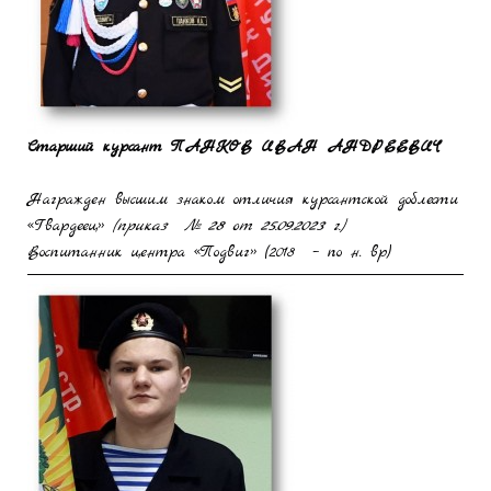
Старший курсант
ПАНКОВ
ИВАН АНДРЕЕВИЧ
Награжден высшим знаком отличия курсантской доблести
«Гвардеец»
(приказ № 28 от 25.09.2023 г.)
Воспитанник центра «Подвиг» (2018 – по н. вр)