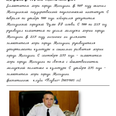
Заместитель мэра города Магадана. В 1987 году окончил
Магаданский государственный педагогический институт. С
февраля по декабрь 1999 года избирался депутатом
Магаданской городской Думы II созыва. С 1999 по 2001 год
руководил комитетом по делам молодежи мэрии города
Магадана. В 2001 году назначен на должность
заместителя мэра города Магадана, руководителя
департамента культуры и социально развития мэрии
города Магадана. С сентября 2013 года – заместитель
мэра города Магадана по связям с общественностью,
молодежной политике и культуре. С декабря 2015 года –
заместитель мэра города Магадана.
Воспитанник клуба «Подвиг» (1983-1985 гг).