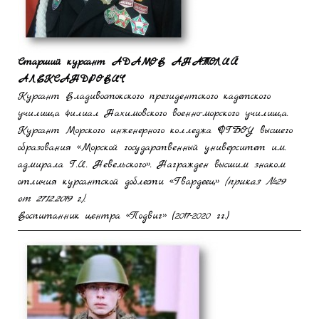
Старший курсант
АДАМОВ АНАТОЛИЙ
АЛЕКСАНДРОВИЧ
Курсант Владивостокского президентского кадетского
училища филиал Нахимовского военно-морского училища.
Курсант Морского инженерного колледжа ФГБОУ высшего
образования «Морской государственный университет им.
адмирала Г.И. Невельского». Награжден высшим знаком
отличия курсантской доблести «Гвардеец»
(приказ №29
от 27.12.2019 г.).
Воспитанник центра «Подвиг» (2017-2020 гг.)