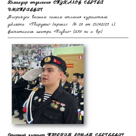
Командир отделения
СТУКАЛОВ СЕРГЕЙ
ДМИТРИЕВИЧ
Награжден высшим знаком отличия курсантской
доблести «Гвардеец» (приказ № 28 от 25.09.2023 г.).
Воспитанник центра «Подвиг» (2018 по н. вр.)
Старший курсант
ТЮРКИН РОМАН СЕРГЕЕВИЧ