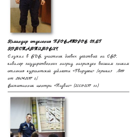
Командир отделения
ПРОВАТОРОВ ОЛЕГ
КОНСТАНТИНОВИЧ
Служил в ВДВ, участник боевых действий на СВО,
кавалер государственных наград, награжден высшим знаком
отличия курсантской доблести «Гвардеец»
(приказ №19
от 26.04.2017 г.).
Воспитанник центра «Подвиг» (2008-2017 гг.)