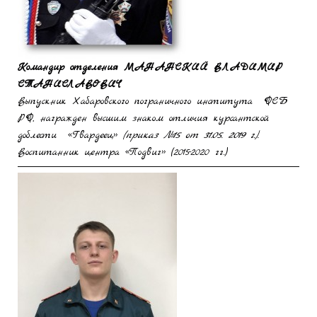
Командир отделения
МАНАНСКИЙ ВЛАДИМИР
СТАНИСЛАВОВИЧ
Выпускник Хабаровского пограничного института ФСБ
РФ, награжден высшим знаком отличия курсантской
доблести «Гвардеец»
(приказ №15 от 31.05. 2019 г.).
Воспитанник центра «Подвиг» (2015-2020 гг.)